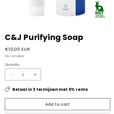
Open
media
C&J Purifying Soap
1
in
modal
Regular
€10,00 EUR
price
Tax included.
Quantity
Decrease
Increase
quantity
quantity
for
for
Betaal in 3 termijnen met 0% rente
C&amp;J
C&amp;J
Purifying
Purifying
Soap
Soap
Add to cart